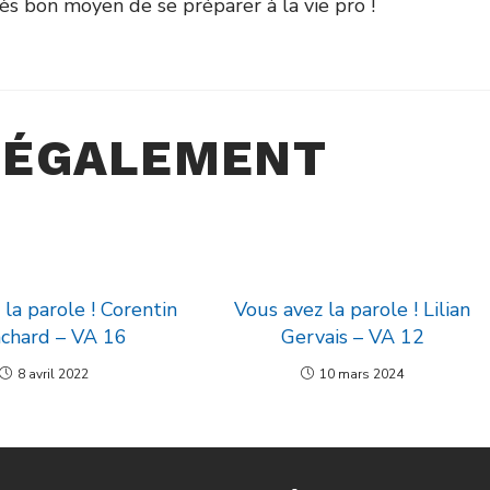
è
s bon moyen de se pr
é
parer
à
la vie pro !
 ÉGALEMENT
la parole ! Corentin
Vous avez la parole ! Lilian
nchard – VA 16
Gervais – VA 12
8 avril 2022
10 mars 2024