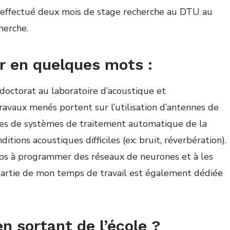
effectu
é
deux mois de stage recherche au DTU au
cherche.
r en quelques mots :
doctorat au laboratoire d’acoustique et
travaux men
é
s portent sur l’utilisation d’antennes de
es de syst
è
mes de traitement automatique de la
tions acoustiques difficiles (ex: bruit, r
é
verb
é
ration).
mps
à
programmer des r
é
seaux de neurones et
à
les
partie de mon temps de travail est
é
galement d
é
di
é
e
en sortant de l’école ?