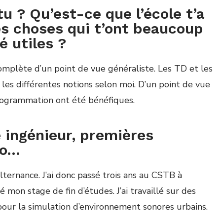
u ? Qu’est-ce que l’école t’a
es choses qui t’ont beaucoup
é utiles ?
compl
è
te d’un point de vue g
é
n
é
raliste. Les TD et les
les diff
é
rentes notions selon moi. D’un point de vue
programmation ont
é
t
é
b
é
n
é
fiques.
e ingénieur, premières
...
lternance. J’ai donc pass
é
trois ans au CSTB
à
é
mon stage de fin d
’é
tudes. J’ai travaill
é
sur des
pour la simulation d’environnement sonores urbains.