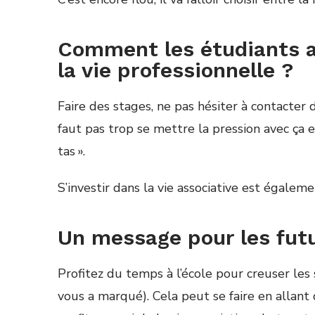
Comment les étudiants a
la vie professionnelle ?
Faire des stages, ne pas h
é
siter
à
contacter 
faut pas trop se mettre la pression avec
ç
a 
tas ».
S’investir dans la vie associative est
é
galeme
Un message pour les futu
Profitez du temps
à
l
’é
cole pour creuser les 
vous a marqu
é
). Cela peut se faire en allant