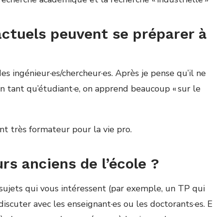
ctuels peuvent se préparer à
des ing
é
nieur·es/chercheur·es. Apr
è
s je pense qu’il ne
en tant qu
’é
tudiant·e, on apprend beaucoup « sur le
nt tr
è
s formateur pour la vie pro.
rs anciens de l’école ?
sujets qui vous int
é
ressent (par exemple, un TP qui
 discuter avec les enseignant·es ou les doctorants·es. E