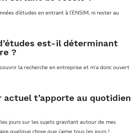
ann
é
es d
’é
tudes en entrant
à
l’ENSIM, ni rester au
 d’études est-il déterminant
re ?
couvrir la recherche en entreprise et m’a donc ouvert
 actuel t’apporte au quotidien
es jours sur les sujets gravitant autour de mes
faire quelque chose que j’aime tous les jours !