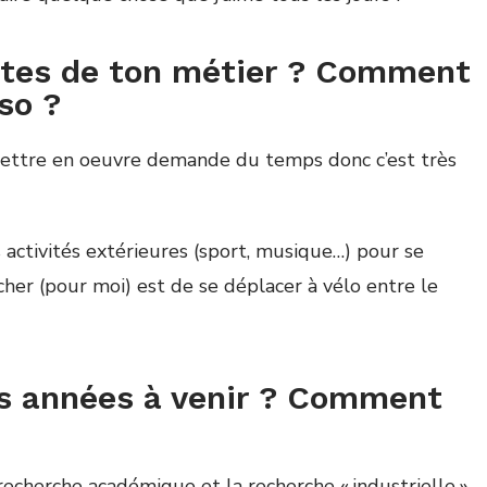
intes de ton métier ? Comment
so ?
mettre en oeuvre demande du temps donc c’est tr
è
s
 activit
é
s ext
é
rieures (sport, musique…) pour se
cher (pour moi) est de se d
é
placer
à
v
é
lo entre le
es années à venir ? Comment
a recherche acad
é
mique et la recherche « industrielle »