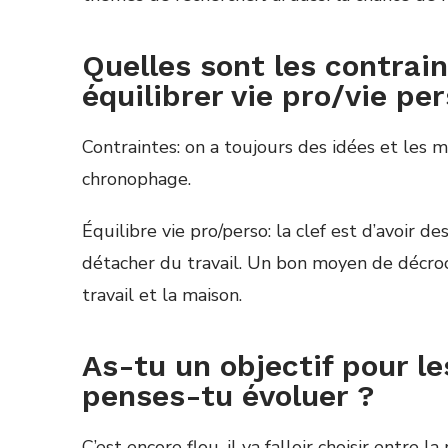
Quelles sont les contra
équilibrer vie pro/vie per
Contraintes: on a toujours des id
é
es et les 
chronophage.
É
quilibre vie pro/perso: la clef est d’avoir des
d
é
tacher du travail. Un bon moyen de d
é
cro
travail et la maison.
As-tu un objectif pour l
penses-tu évoluer ?
C’est encore flou, il va falloir choisir entre l