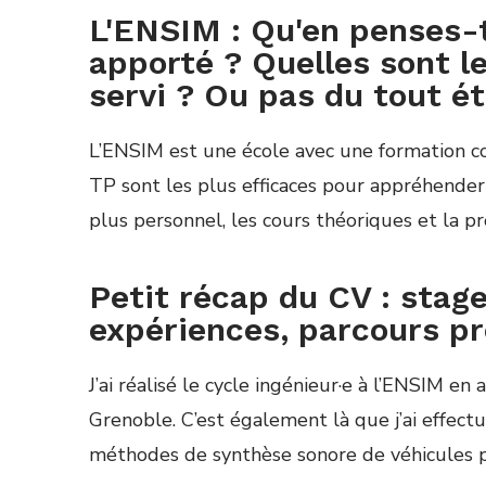
L'ENSIM : Qu'en penses-t
apporté ? Quelles sont l
servi ? Ou pas du tout ét
L’ENSIM est une
é
cole avec une formation 
TP sont les plus efficaces pour appr
é
hender 
plus personnel, les cours th
é
oriques et la 
Petit récap du CV : stag
expériences, parcours pro
J’ai r
é
alis
é
le cycle ing
é
nieur·e
à
l’ENSIM en a
Grenoble. C’est
é
galement l
à
que j’ai effectu
m
é
thodes de synth
è
se sonore de v
é
hicules 