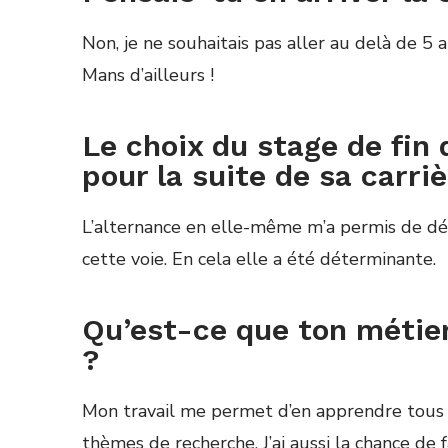
Non, je ne souhaitais pas aller au del
à
de 5 
Mans d’ailleurs !
Le choix du stage de fin
pour la suite de sa carriè
L’alternance en elle-m
ê
me m’a permis de d
é
cette voie. En cela elle a
é
t
é
d
é
terminante.
Qu’est-ce que ton métier
?
Mon travail me permet d’en apprendre tous l
th
è
mes de recherche. J’ai aussi la chance de 